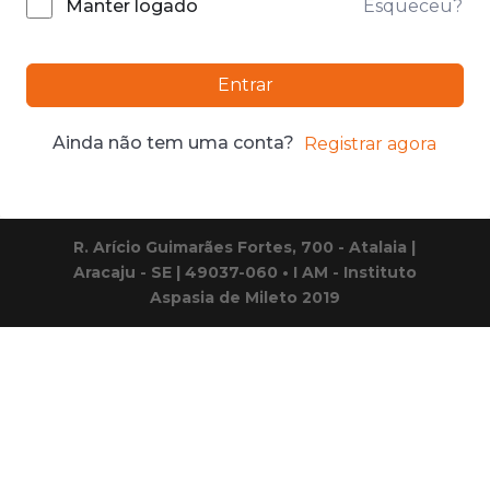
Esqueceu?
Manter logado
Entrar
Ainda não tem uma conta?
Registrar agora
R. Arício Guimarães Fortes, 700 - Atalaia |
Aracaju - SE | 49037-060 • I AM - Instituto
Aspasia de Mileto 2019