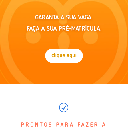
GARANTA A SUA VAGA.
FAÇA A SUA PRÉ-MATRÍCULA.
clique aqui
R
PRONTOS PARA FAZER A