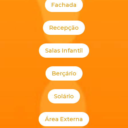
Fachada
Recepção
Salas Infantil
Berçário
Solário
Área Externa