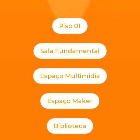
Piso 01
Sala Fundamental
Espaço Multimídia
Espaço Maker
Biblioteca